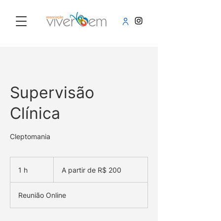
Supervisão
Clínica
Cleptomania
A
partir
1 h
1
A partir de R$ 200
de
200
Reais
brasileiros
Reunião Online