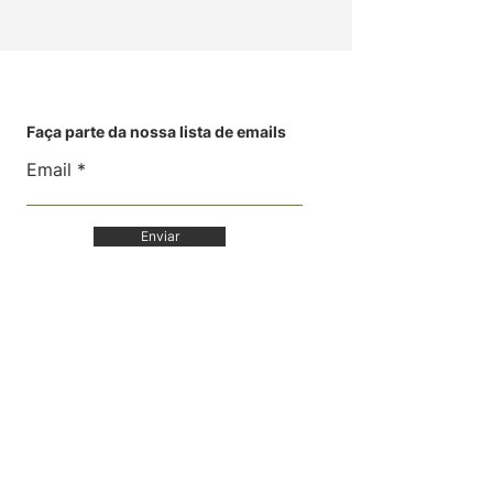
Faça parte da nossa lista de emails
Email
Enviar
Balanço Viver Bem
Certidões de
Regularidade Fiscal
Siga no Instagram