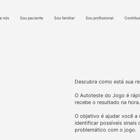
e nós
Sou paciente
Sou familiar
Sou profissional
Contribui
Descubra como está sua re
O Autoteste do Jogo é rápid
recebe o resultado na hora.
O objetivo é ajudar você a r
identificar possíveis sina
problemático com o jogo.