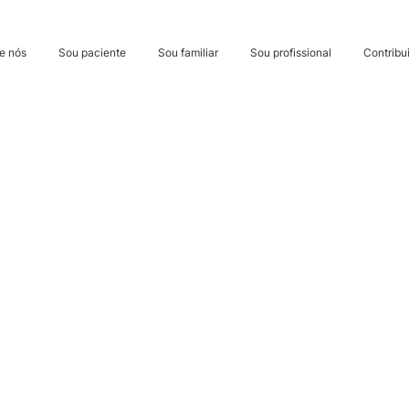
e nós
Sou paciente
Sou familiar
Sou profissional
Contribui