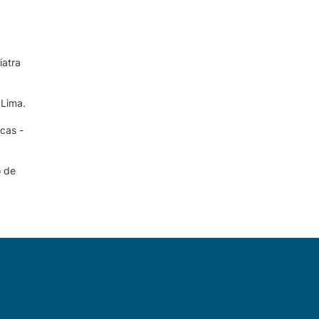
iatra
 Lima.
cas -
o de