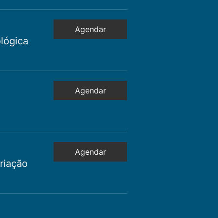
Agendar
lógica
Agendar
Agendar
riação