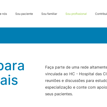
e nós
Sou paciente
Sou familiar
Sou profissional
Contribui
para
Faça parte de uma rede altamente 
vinculada ao HC - Hospital das Cl
ais
reuniões e discussões para estud
especialização e conte com apoio 
seus pacientes.