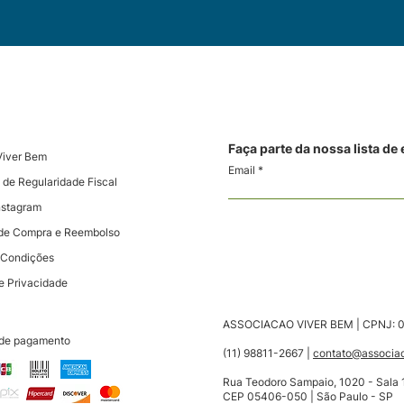
Faça parte da nossa lista de
Viver Bem
Email
 de Regularidade Fiscal
nstagram
s de Compra e Reembolso
 Condições
de Privacidade
ASSOCIACAO VIVER BEM |
CPNJ: 0
de pagamento
(11) 98811-2667
|
contato@associac
Rua Teodoro Sampaio, 1020 - Sala 1
CEP 05406-050 | São Paulo - SP