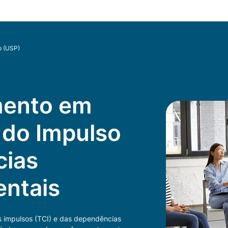
o (USP)
mento em
 do Impulso
cias
ntais
os impulsos (TCI) e das dependências