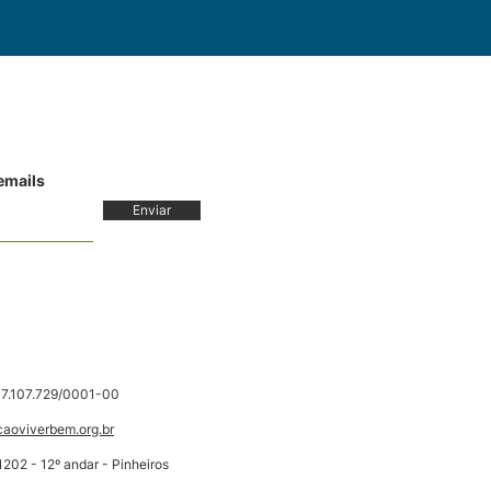
 emails
Enviar
7.107.729/0001-00
aoviverbem.org.br
202 - 12º andar - Pinheiros