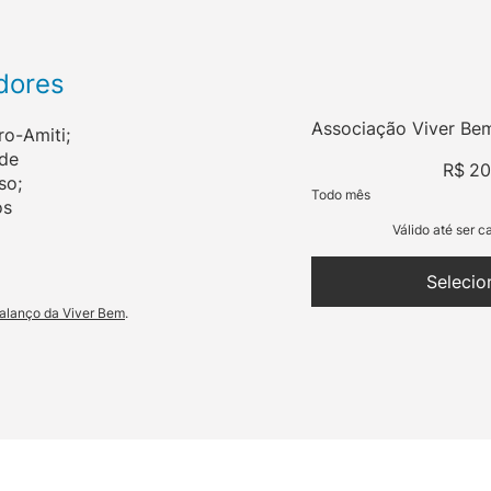
adores
Associação Viver Be
ro-Amiti;
R$ 20
 de
R$
2
so;
Todo mês
os
Válido até ser 
Selecio
alanço da Viver Bem
.