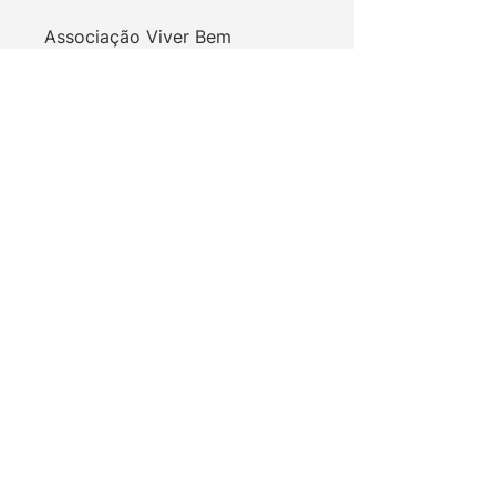
Associação Viver Bem
Faça parte da nossa lista de emails
Email
Enviar
Balanço Viver Bem
Certidões de