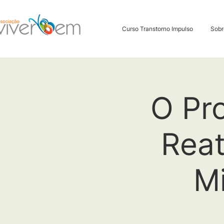
Curso Transtorno Impulso
Sobr
O Pr
Rea
M