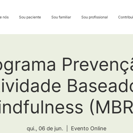
e nós
Sou paciente
Sou familiar
Sou profissional
Contribui
ograma Prevenç
tividade Basead
indfulness (MBR
qui., 06 de jun.
  |  
Evento Online