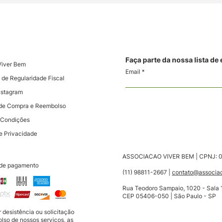
Faça parte da nossa lista de
Viver Bem
Email
 de Regularidade Fiscal
nstagram
s de Compra e Reembolso
 Condições
de Privacidade
ASSOCIACAO VIVER BEM |
CPNJ: 0
de pagamento
(11) 98811-2667
|
contato@associac
Rua Teodoro Sampaio, 1020 - Sala 1
CEP 05406-050 | São Paulo - SP
 desistência ou solicitação
lso de nossos serviços, as