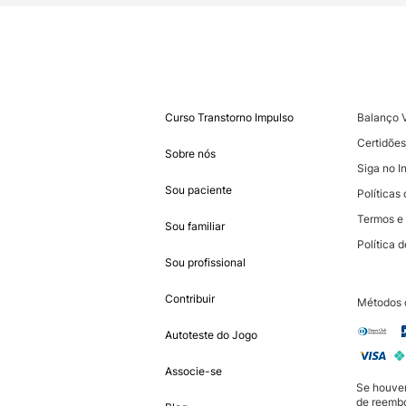
Curso Transtorno Impulso
Balanço 
Certidões
Sobre nós
Siga no I
Sou paciente
Política
Termos e
Sou familiar
Política 
Sou profissional
Contribuir
Métodos 
Autoteste do Jogo
Associe-se
Se houver
de reembo