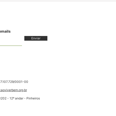
 emails
Enviar
7.107.729/0001-00
aoviverbem.org.br
202 - 12º andar - Pinheiros