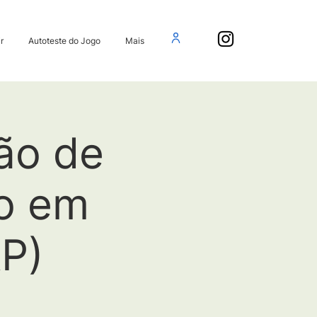
r
Autoteste do Jogo
Mais
ão de
o em
P)