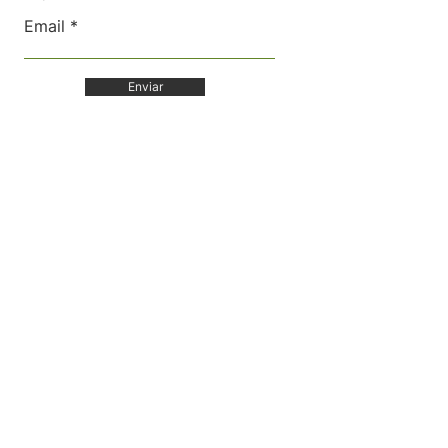
Email
Enviar
Balanço Viver Bem
Certidões de
Regularidade Fiscal
Siga no Instagram
Políticas de Compra e
Reembolso
Termos e Condições
Política de Privacidade